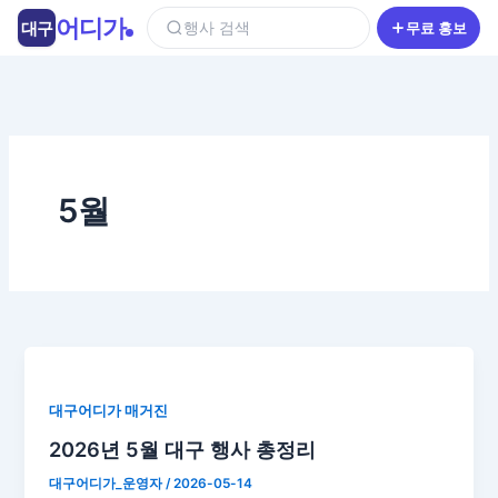
콘
어디가
대구
행사 검색
무료 홍보
텐
츠
로
건
너
뛰
기
5월
대구어디가 매거진
2026년 5월 대구 행사 총정리
대구어디가_운영자
/
2026-05-14