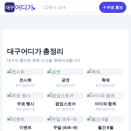
콘
어디가
대구
행사 검색
무료 홍보
텐
츠
로
건
너
뛰
대구어디가 총정리
기
대구의 행사와 문화 소식을 큐레이션합니다
전시회
공연
축제
8/3 업데이트
8/4 업데이트
8/5 업데이트
무료 행사
팝업스토어
아이와 함께
8/6 업데이트
8/7 업데이트
8/8 업데이트
이벤트
주말 (8/8~9)
월간 8월