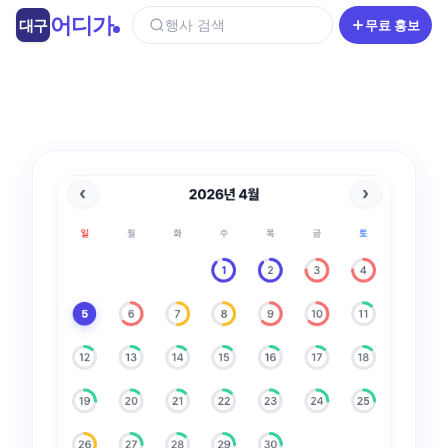
콘
어디가
대구
행사 검색
무료 홍보
텐
츠
로
건
너
뛰
기