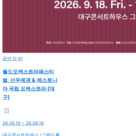
공연
D-41
월드오케스트라페스티
벌, 선우예권 & 에스토니
아 국립 오케스트라 [대
구]
26.09.19 ~ 26.09.19
대구콘서트하우스 (그랜드홀