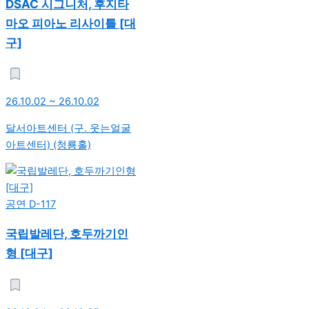
DSAC 시그니처, 후지타
마오 피아노 리사이틀 [대
구]
26.10.02 ~ 26.10.02
달서아트센터 (구. 웃는얼굴
아트센터) (청룡홀)
공연
D-117
국립발레단, 호두까기인
형 [대구]