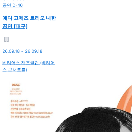
공연
D-40
에디 고메즈 트리오 내한
공연 [대구]
26.09.18 ~ 26.09.18
베리어스 재즈클럽 (베리어
스 콘서트홀)