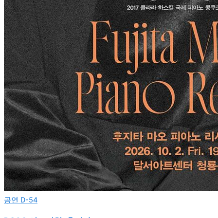
공연
D-54