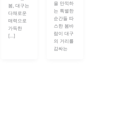
을 만끽하
봄, 대구는
는 특별한
다채로운
순간들 따
매력으로
스한 봄바
가득한
람이 대구
[…]
의 거리를
감싸는