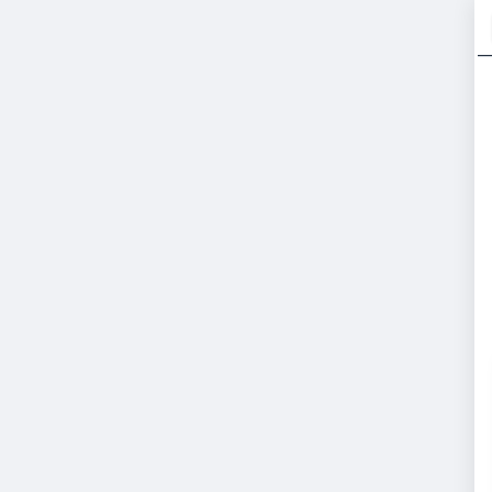
콘
텐
츠
로
건
너
뛰
기