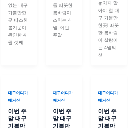
놓치지 말
없는 대구
들 따뜻한
아야 할 대
가볼만한
봄바람이
구 가볼만
곳 따스한
스치는 4
한곳! 따뜻
봄기운이
월, 이번
한 봄바람
완연한 4
주말
이 살랑이
월 셋째
는 4월의
첫
대구어디가
대구어디가
대구어디가
매거진
매거진
매거진
이번 주
이번 주
이번 주
말 대구
말 대구
말 대구
가볼만
가볼만
가볼만