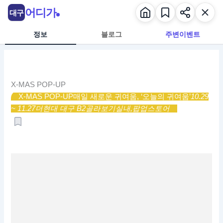
콘
어디가
대구
텐
츠
정보
블로그
주변이벤트
로
건
너
뛰
X-MAS POP-UP
기
X-MAS POP-UP
매일 새로운 귀여움, ‘오늘의 귀여움’
10.29
~ 11.27
더현대 대구 B2
골라보기
실내,
팝업스토어