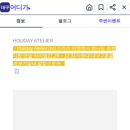
어디가
대구
정보
블로그
주변이벤트
HOLIDAY ATELIER
Holiday Atelier
크리스마스 마켓에서 만나는 트렌
디한 연말 아이템
11.28 ~ 12.31
더현대 대구 2층
골
라보기
실내,
팝업스토어