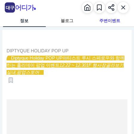
콘
어디가
대구
텐
츠
정보
블로그
주변이벤트
로
건
너
뛰
DIPTYQUE HOLIDAY POP UP
기
Diptyque Holiday POP UP
아티스트 루시 스페로우와 함께
하는 홀리데이 팝업 이벤트
12.22 ~ 12.30
1F 행사장
골라보기
실내,
팝업스토어