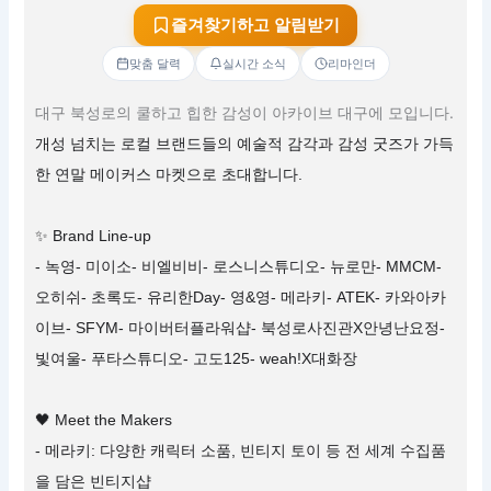
즐겨찾기하고 알림받기
맞춤 달력
실시간 소식
리마인더
대구 북성로의 쿨하고 힙한 감성이 아카이브 대구에 모입니다.
개성 넘치는 로컬 브랜드들의 예술적 감각과 감성 굿즈가 가득
한 연말 메이커스 마켓으로 초대합니다.
✨ Brand Line-up
- 녹영- 미이소- 비엘비비- 로스니스튜디오- 뉴로만- MMCM-
오히쉬- 초록도- 유리한Day- 영&영- 메라키- ATEK- 카와아카
이브- SFYM- 마이버터플라워샵- 북성로사진관X안녕난요정-
빛여울- 푸타스튜디오- 고도125- weah!X대화장
🖤 Meet the Makers
- 메라키: 다양한 캐릭터 소품, 빈티지 토이 등 전 세계 수집품
을 담은 빈티지샵