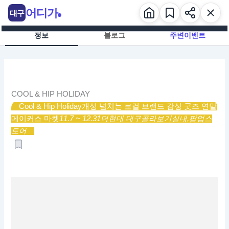
콘
어디가
대구
텐
츠
정보
블로그
주변이벤트
로
건
너
뛰
기
COOL & HIP HOLIDAY
Cool & Hip Holiday
개성 넘치는 로컬 브랜드 감성 굿즈 연말
메이커스 마켓
11.7 ~ 12.31
더현대 대구
골라보기
실내,
팝업스
토어