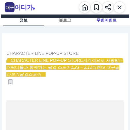
콘
어디가
대구
텐
츠
정보
블로그
주변이벤트
로
건
너
뛰
기
CHARACTER LINE POP-UP STORE
CHARACTER LINE POP-UP STORE
세계적으로 사랑받는
캐릭터들과 함께하는 팝업 스토어
1.23 ~ 2.12
더현대 대구
골
라보기
팝업스토어