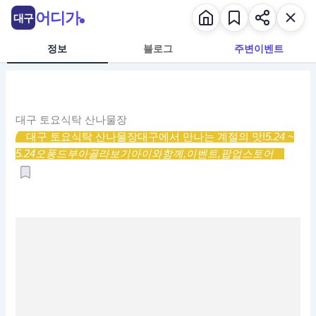
콘
어디가
대구
텐
츠
정보
블로그
주변이벤트
로
건
너
뛰
대구 토요식탁 산나물장
기
대구 토요식탁 산나물장
대구에서 만나는 계절의 맛!
5.24 ~
5.24
오퐁드부아
골라보기
아이와함께,
이벤트,
팝업스토어