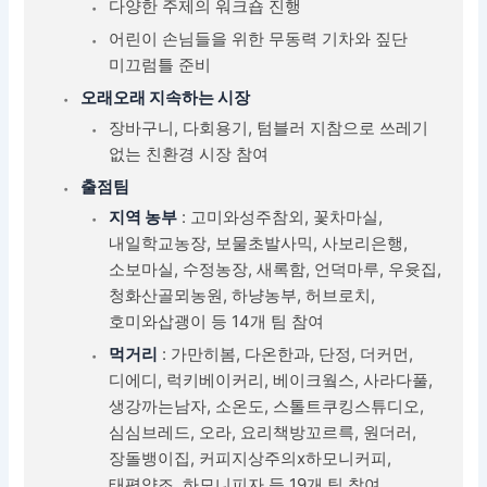
다양한 주제의 워크숍 진행
어린이 손님들을 위한 무동력 기차와 짚단
미끄럼틀 준비
오래오래 지속하는 시장
장바구니, 다회용기, 텀블러 지참으로 쓰레기
없는 친환경 시장 참여
출점팀
지역 농부
: 고미와성주참외, 꽃차마실,
내일학교농장, 보물초발사믹, 사보리은행,
소보마실, 수정농장, 새록함, 언덕마루, 우윳집,
청화산골뫼농원, 하냥농부, 허브로치,
호미와삽괭이 등 14개 팀 참여
먹거리
: 가만히봄, 다온한과, 단정, 더커먼,
디에디, 럭키베이커리, 베이크웤스, 사라다풀,
생강까는남자, 소온도, 스톨트쿠킹스튜디오,
심심브레드, 오라, 요리책방꼬르륵, 원더러,
장돌뱅이집, 커피지상주의x하모니커피,
태평양조, 하모니피자 등 19개 팀 참여