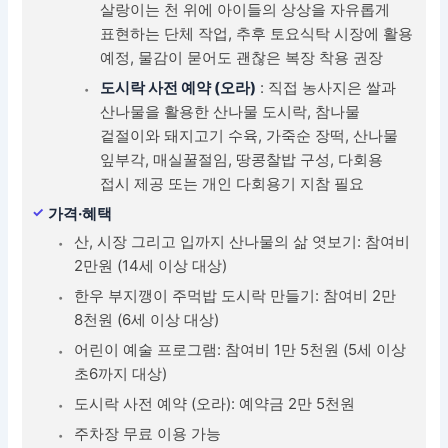
살랑이는 천 위에 아이들의 상상을 자유롭게
표현하는 단체 작업, 추후 토요식탁 시장에 활용
예정, 물감이 묻어도 괜찮은 복장 착용 권장
도시락 사전 예약 (오라)
: 직접 농사지은 쌀과
산나물을 활용한 산나물 도시락, 참나물
겉절이와 돼지고기 수육, 가죽순 장떡, 산나물
잎부각, 매실꿀절임, 땅콩찰밥 구성, 다회용
접시 제공 또는 개인 다회용기 지참 필요
가격·혜택
산, 시장 그리고 입까지 산나물의 삶 엿보기: 참여비
2만원 (14세 이상 대상)
한우 부지깽이 주먹밥 도시락 만들기: 참여비 2만
8천원 (6세 이상 대상)
어린이 예술 프로그램: 참여비 1만 5천원 (5세 이상
초6까지 대상)
도시락 사전 예약 (오라): 예약금 2만 5천원
주차장 무료 이용 가능