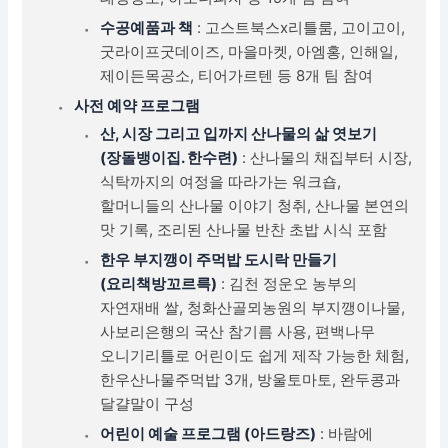
수공예품과 책
: 고스트북스x리틀룸, 고이고이,
굿라이프굿데이즈, 마을마켓, 아엠홍, 인해일,
제이든목공소, 티어가르텐 등 8개 팀 참여
사전 예약 프로그램
산, 시장 그리고 입까지 산나물의 삶 엿보기
(장돌뱅이집. 한수련)
: 산나물의 채집부터 시장,
식탁까지의 여정을 따라가는 워크숍,
할머니들의 산나물 이야기 청취, 산나물 본연의
맛 기록, 조리된 산나물 반찬 초밥 시식 포함
한우 부지깽이 주먹밥 도시락 만들기
(요리책방꼬르륵)
: 김천 정운오 농부의
자연재배 쌀, 청화산골뫼농원의 부지깽이나물,
사보리은행의 국산 참기름 사용, 편백나무
오니기리틀로 어린이도 쉽게 제작 가능한 체험,
한우산나물주먹밥 3개, 방울토마토, 완두콩과
달걀말이 구성
어린이 예술 프로그램 (아드랑즈)
: 바람에