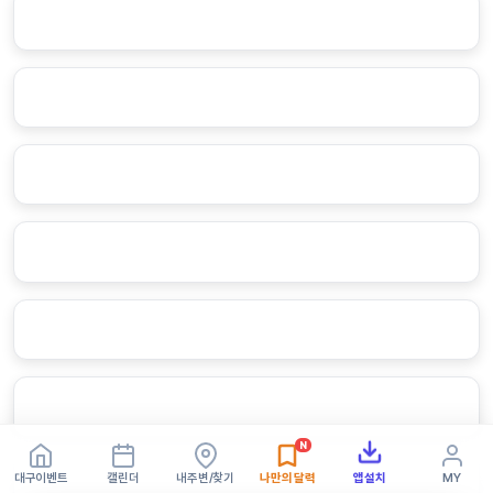
N
대구이벤트
캘린더
내주변/찾기
나만의 달력
앱설치
MY