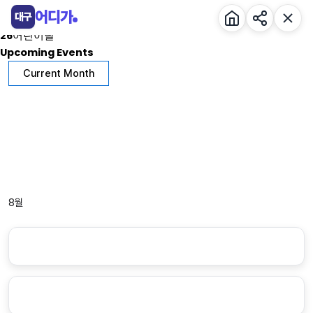
콘
Events by 전시
어디가
대구
텐
26어린이날
츠
Upcoming Events
로
Current Month
건
너
뛰
기
8월