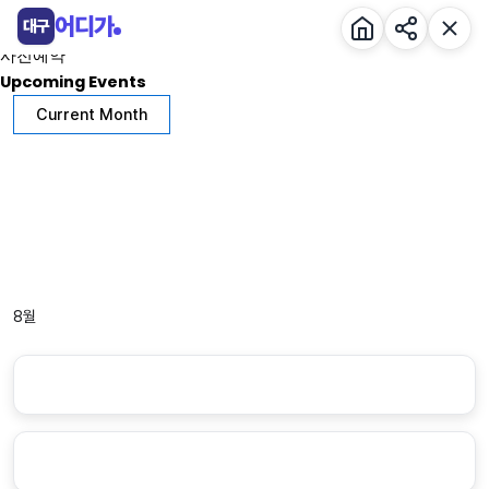
콘
Events by 전시
어디가
대구
텐
사전예약
츠
Upcoming Events
로
Current Month
건
너
뛰
기
8월