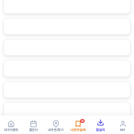
N
대구이벤트
캘린더
내주변/찾기
나만의 달력
앱설치
MY