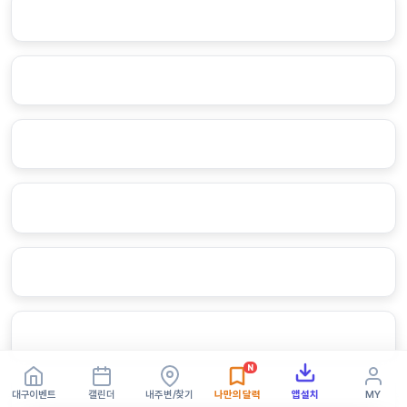
N
대구이벤트
캘린더
내주변/찾기
나만의 달력
앱설치
MY