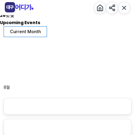
콘
Events by 전시
어디가
대구
텐
26벚꽃
츠
Upcoming Events
로
Current Month
건
너
뛰
기
8월