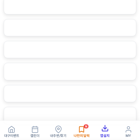
N
대구이벤트
캘린더
내주변/찾기
나만의 달력
앱설치
MY