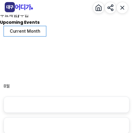
콘
Events by 전시
어디가
대구
텐
무료체험/수업
츠
Upcoming Events
로
Current Month
건
너
뛰
기
8월