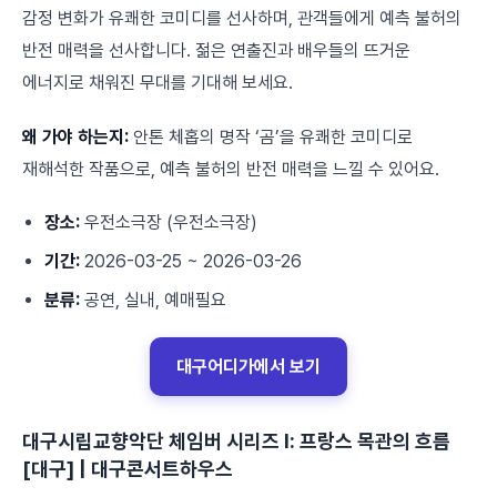
감정 변화가 유쾌한 코미디를 선사하며, 관객들에게 예측 불허의
반전 매력을 선사합니다. 젊은 연출진과 배우들의 뜨거운
에너지로 채워진 무대를 기대해 보세요.
왜 가야 하는지:
안톤 체홉의 명작 ‘곰’을 유쾌한 코미디로
재해석한 작품으로, 예측 불허의 반전 매력을 느낄 수 있어요.
장소:
우전소극장 (우전소극장)
기간:
2026-03-25 ~ 2026-03-26
분류:
공연, 실내, 예매필요
대구어디가에서 보기
대구시립교향악단 체임버 시리즈 Ⅰ: 프랑스 목관의 흐름
[대구] | 대구콘서트하우스