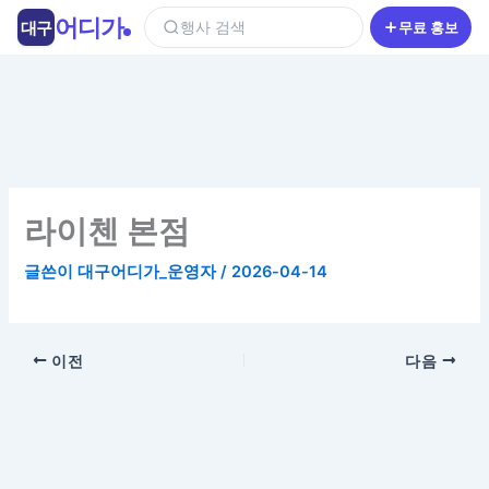
콘
어디가
대구
행사 검색
무료 홍보
텐
츠
로
건
너
뛰
기
라이첸 본점
글쓴이
대구어디가_운영자
/
2026-04-14
이전
다음