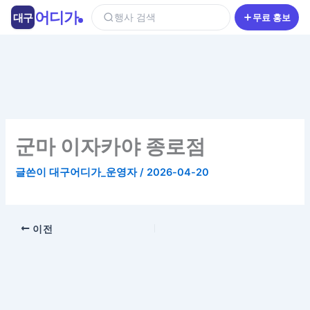
콘
어디가
대구
행사 검색
무료 홍보
텐
츠
로
건
너
뛰
기
군마 이자카야 종로점
글쓴이
대구어디가_운영자
/
2026-04-20
이전