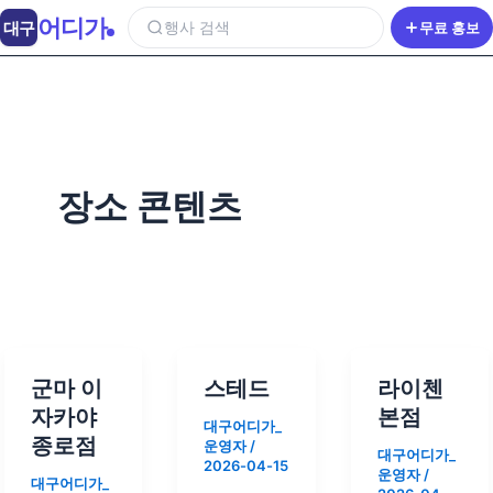
어디가
대구
행사 검색
무료 홍보
장소 콘텐츠
군마 이
스테드
라이첸
자카야
본점
대구어디가_
종로점
운영자
/
대구어디가_
2026-04-15
운영자
/
대구어디가_