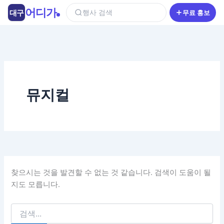
콘
어디가
대구
행사 검색
무료 홍보
텐
츠
로
건
너
뛰
기
뮤지컬
찾으시는 것을 발견할 수 없는 것 같습니다. 검색이 도움이 될
지도 모릅니다.
검
색