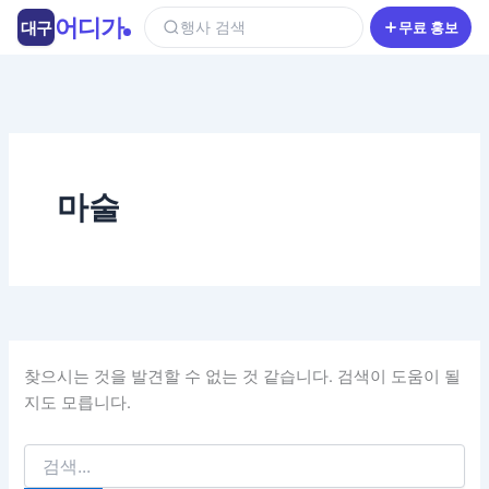
콘
어디가
대구
행사 검색
무료 홍보
텐
츠
로
건
너
뛰
기
마술
찾으시는 것을 발견할 수 없는 것 같습니다. 검색이 도움이 될
지도 모릅니다.
검
색