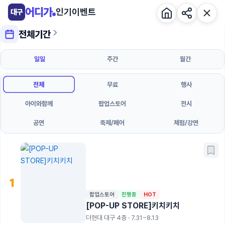
콘
어디가
인기이벤트
대구
텐
츠
전체기간
로
건
일일
주간
월간
너
뛰
전체
무료
행사
기
아이와함께
팝업스토어
전시
공연
축제/페어
체험/강연
1
팝업스토어
진행중
HOT
[POP-UP STORE]키치키치
더현대 대구 4층 · 7.31~8.13