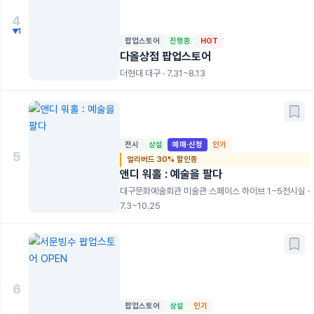
4
▼1
팝업스토어
진행중
HOT
다올상점 팝업스토어
더현대 대구 · 7.31~8.13
전시
상설
예매·신청
인기
5
얼리버드 30% 할인중
앤디 워홀 : 예술을 팔다
대구문화예술회관 미술관 스페이스 하이브 1~5전시실 ·
7.3~10.25
6
팝업스토어
상설
인기