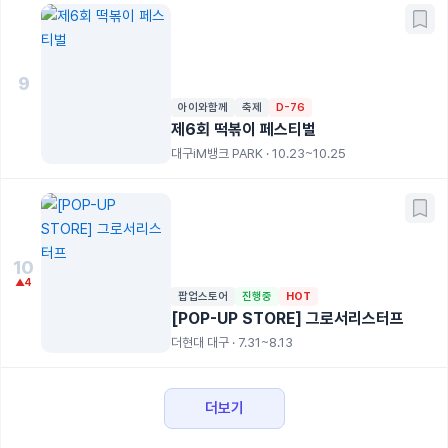
9
아이와함께
축제
D-76
제6회 떡볶이 페스티벌
대구iM뱅크 PARK · 10.23~10.25
10
▲4
팝업스토어
진행중
HOT
[POP-UP STORE] 그로서리스터프
더현대 대구 · 7.31~8.13
더보기