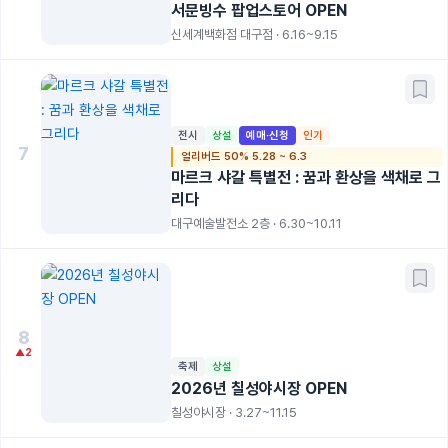
서문빙수 팝업스토어 OPEN
신세계백화점 대구점 · 6.16~9.15
전시
상설
예매·신청
인기
7
얼리버드 50% 5.28 ~ 6.3
마르크 샤갈 특별전 : 꿈과 환상을 색채로 그
리다
대구예술발전소 2층 · 6.30~10.11
8
▲2
축제
상설
2026년 칠성야시장 OPEN
칠성야시장 · 3.27~11.15