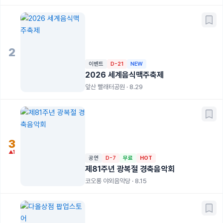
2
이벤트
D-21
NEW
2026 세계음식맥주축제
앞산 빨래터공원 · 8.29
3
▲1
공연
D-7
무료
HOT
제81주년 광복절 경축음악회
코오롱 야외음악당 · 8.15