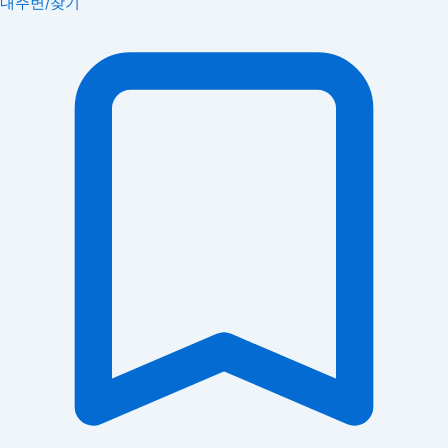
내주변/찾기