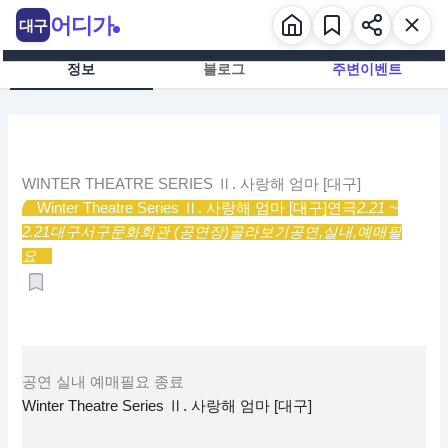
콘
어디가
대구
텐
츠
정보
블로그
주변이벤트
로
건
너
뛰
기
WINTER THEATRE SERIES Ⅱ. 사랑해 엄마 [대구]
Winter Theatre Series Ⅱ. 사랑해 엄마 [대구]
연극
2.21 ~
2.21
대구서구문화회관 (공연장)
골라보기
공연,
실내,
예매필
요
공연
실내
예매필요
종료
Winter Theatre Series Ⅱ. 사랑해 엄마 [대구]