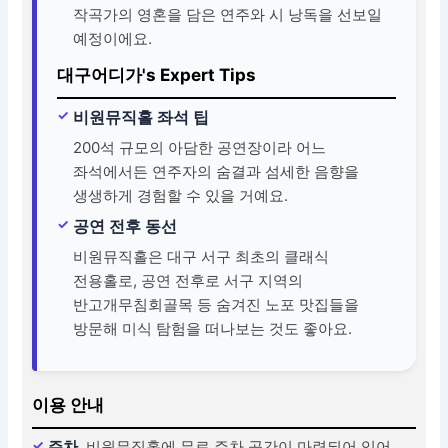
작곡가의 영혼을 담은 연주와 시 낭독을 선보일
예정이에요.
대구어디가's Expert Tips
비원뮤직홀 좌석 팁
200석 규모의 아담한 공연장이라 어느
좌석에서든 연주자의 숨결과 섬세한 음향을
생생하게 경험할 수 있을 거예요.
공연 전후 동선
비원뮤직홀은 대구 서구 최초의 클래식
전용홀로, 공연 전후로 서구 지역의
반고개무침회골목 등 숨겨진 노포 맛집들을
방문해 미식 탐험을 떠나보는 것도 좋아요.
이용 안내
주차
비원뮤직홀에 무료 주차 공간이 마련되어 있어