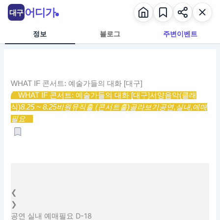
콘
어디가
대구
텐
츠
정보
블로그
주변이벤트
로
건
너
뛰
WHAT IF 콘서트: 예술가들의 대화 [대구]
기
WHAT IF 콘서트: 예술가들의 대화 [대구]
서양음악(클래
식)
8.25 ~ 8.25
비원뮤직홀 (콘서트홀)
골라보기
공연,
실내,
예매
필요
❮
❯
공연
실내
예매필요
D-18