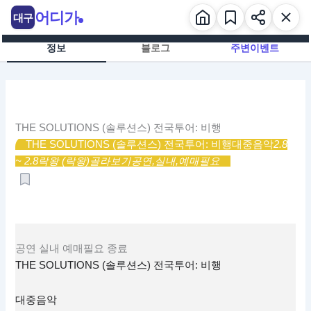
콘
어디가
대구
텐
츠
정보
블로그
주변이벤트
로
건
너
뛰
기
THE SOLUTIONS (솔루션스) 전국투어: 비행
THE SOLUTIONS (솔루션스) 전국투어: 비행
대중음악
2.8
~ 2.8
락왕 (락왕)
골라보기
공연,
실내,
예매필요
공연
실내
예매필요
종료
THE SOLUTIONS (솔루션스) 전국투어: 비행
대중음악