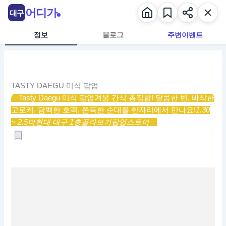
콘
어디가
대구
텐
츠
정보
블로그
주변이벤트
로
건
너
뛰
TASTY DAEGU 미식 팝업
기
Tasty Daegu 미식 팝업
겨울 간식 총집합! 달콤한 번, 바삭한
고로케, 담백한 호떡, 쫀득한 순대를 한자리에서 만나요!
1.30
~ 2.5
더현대 대구 1층
골라보기
팝업스토어