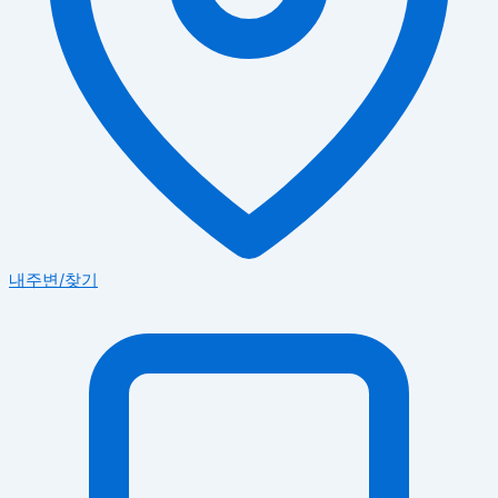
내주변/찾기