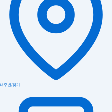
내주변/찾기