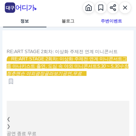
콘
어디가
대구
텐
츠
정보
블로그
주변이벤트
로
건
너
뛰
RE:ART STAGE 2회차: 이상화 주제전 연계 미니콘서트
기
RE:ART STAGE 2회차: 이상화 주제전 연계 미니콘서트
그
룹 아나키스트 출연, 도심 속 야외 미니콘서트
5.30 ~ 5.30
수창
청춘맨숀 야외광장
골라보기
공연,
무료
❮
❯
공연
종료
무료