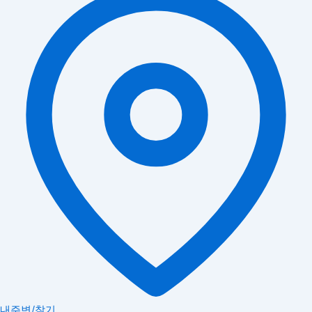
내주변/찾기