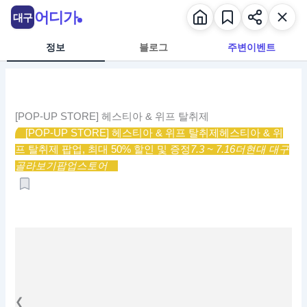
콘
어디가
대구
텐
츠
정보
블로그
주변이벤트
로
건
너
뛰
[POP-UP STORE] 헤스티아 & 위프 탈취제
기
[POP-UP STORE] 헤스티아 & 위프 탈취제
헤스티아 & 위
프 탈취제 팝업, 최대 50% 할인 및 증정
7.3 ~ 7.16
더현대 대구
골라보기
팝업스토어
❮