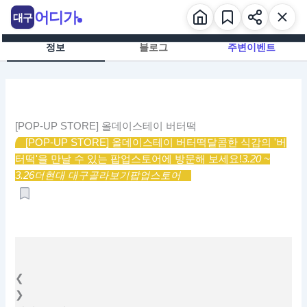
콘
어디가
대구
텐
츠
정보
블로그
주변이벤트
로
건
너
뛰
기
[POP-UP STORE] 올데이스테이 버터떡
[POP-UP STORE] 올데이스테이 버터떡
달콤한 식감의 '버
터떡'을 만날 수 있는 팝업스토어에 방문해 보세요!
3.20 ~
3.26
더현대 대구
골라보기
팝업스토어
❮
❯