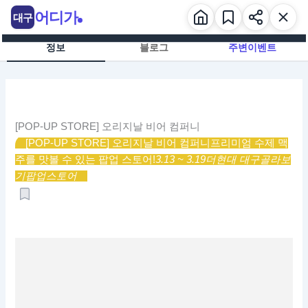
콘
어디가
대구
텐
츠
정보
블로그
주변이벤트
로
건
너
뛰
기
[POP-UP STORE] 오리지날 비어 컴퍼니
[POP-UP STORE] 오리지날 비어 컴퍼니
프리미엄 수제 맥
주를 맛볼 수 있는 팝업 스토어!
3.13 ~ 3.19
더현대 대구
골라보
기
팝업스토어