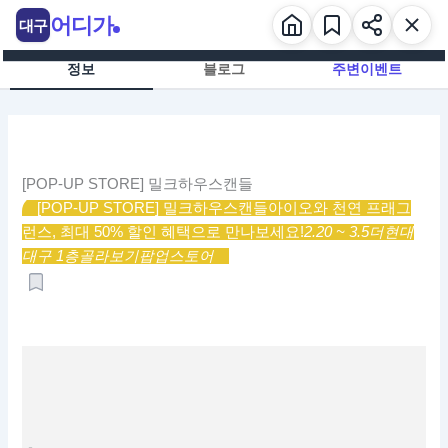
콘
어디가
대구
텐
츠
정보
블로그
주변이벤트
로
건
너
뛰
기
[POP-UP STORE] 밀크하우스캔들
[POP-UP STORE] 밀크하우스캔들
아이오와 천연 프래그
런스, 최대 50% 할인 혜택으로 만나보세요!
2.20 ~ 3.5
더현대
대구 1층
골라보기
팝업스토어