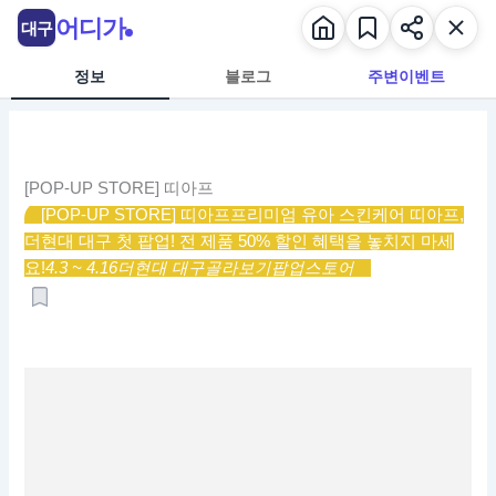
콘
어디가
대구
텐
츠
정보
블로그
주변이벤트
로
건
너
뛰
[POP-UP STORE] 띠아프
기
[POP-UP STORE] 띠아프
프리미엄 유아 스킨케어 띠아프,
더현대 대구 첫 팝업! 전 제품 50% 할인 혜택을 놓치지 마세
요!
4.3 ~ 4.16
더현대 대구
골라보기
팝업스토어