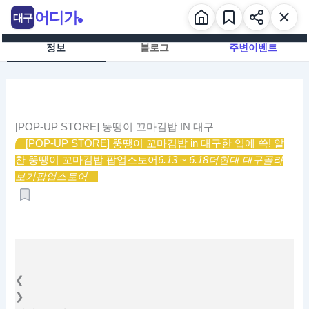
콘
어디가
대구
텐
츠
정보
블로그
주변이벤트
로
건
너
뛰
기
[POP-UP STORE] 뚱땡이 꼬마김밥 IN 대구
[POP-UP STORE] 뚱땡이 꼬마김밥 in 대구
한 입에 쏙! 알
찬 뚱땡이 꼬마김밥 팝업스토어
6.13 ~ 6.18
더현대 대구
골라
보기
팝업스토어
❮
❯