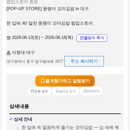
팝업스토어
종료
[POP-UP STORE] 뚱땡이 꼬마김밥 in 대구
한 입에 쏙! 알찬 뚱땡이 꼬마김밥 팝업스토어
2026.06.13(토) ~ 2026.06.18(목)
캘린더 추가
더현대 대구
주소 복사하기
대구광역시 중구 달구벌대로 2077
즐겨찾기하고 알림받기
맞춤 달력
실시간 소식
리마인더
상세내용
상세 안내
한 입에 쏙 깔끔하게 즐기는 꼬마김밥 — 김 속에 꽉