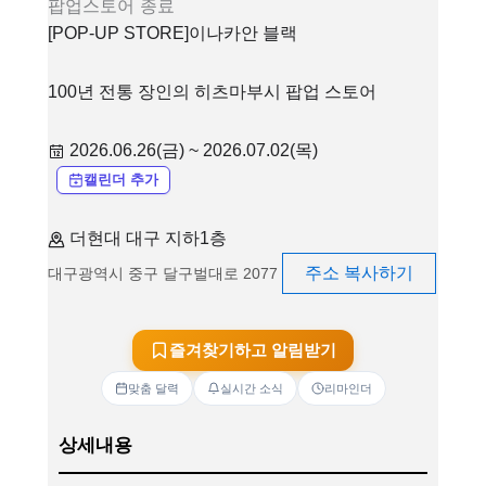
팝업스토어
종료
[POP-UP STORE]이나카안 블랙
100년 전통 장인의 히츠마부시 팝업 스토어
2026.06.26(금) ~ 2026.07.02(목)
캘린더 추가
더현대 대구 지하1층
주소 복사하기
대구광역시 중구 달구벌대로 2077
즐겨찾기하고 알림받기
맞춤 달력
실시간 소식
리마인더
상세내용