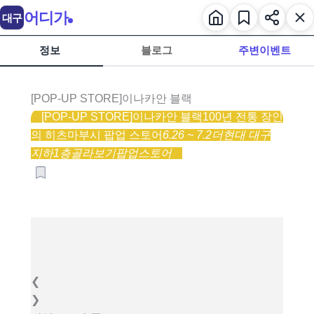
어디가
대구
정보
블로그
주변이벤트
[POP-UP STORE]이나카안 블랙
[POP-UP STORE]이나카안 블랙
100년 전통 장인
의 히츠마부시 팝업 스토어
6.26 ~ 7.2
더현대 대구
지하1층
골라보기
팝업스토어
❮
❯