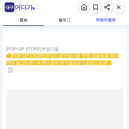
콘
어디가
대구
텐
츠
정보
블로그
주변이벤트
로
건
너
뛰
[POP-UP STORE]부엌다움
기
[POP-UP STORE]부엌다움
부엌다움 주방·생활용품 최대
70% 할인
6.26 ~ 6.28
더현대 대구
골라보기
팝업스토어