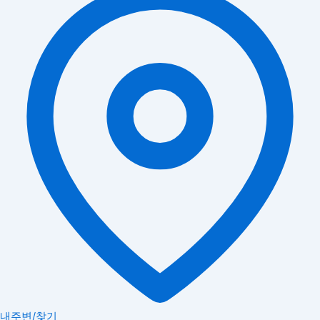
내주변/찾기