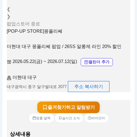
❮
❯
팝업스토어
종료
[POP-UP STORE]몽플리쎄
더현대 대구 몽플리쎄 팝업 / 26SS 알롱제 라인 20% 할인
2026.05.22(금) ~ 2026.07.12(일)
캘린더 추가
더현대 대구
주소 복사하기
대구광역시 중구 달구벌대로 2077
즐겨찾기하고 알림받기
맞춤 달력
실시간 소식
리마인더
상세내용