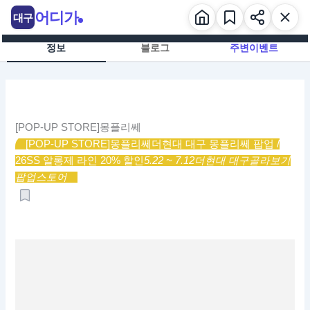
콘
어디가
대구
텐
츠
정보
블로그
주변이벤트
로
건
너
뛰
기
[POP-UP STORE]몽플리쎄
[POP-UP STORE]몽플리쎄
더현대 대구 몽플리쎄 팝업 /
26SS 알롱제 라인 20% 할인
5.22 ~ 7.12
더현대 대구
골라보기
팝업스토어