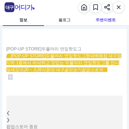
콘
어디가
대구
텐
츠
정보
블로그
주변이벤트
로
건
너
뛰
[POP-UP STORE]두물머리 연잎핫도그
기
[POP-UP STORE]두물머리 연잎핫도그
현대백화점 대구점
지하 1층에서 바삭하고 맛있는 두물머리 연잎핫도그를 만나
보세요!
3.20 ~ 3.26
더현대 대구
골라보기
팝업스토어
❮
❯
팝업스토어
종료