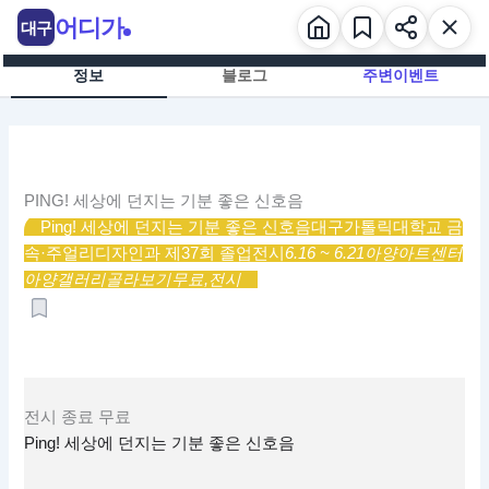
콘
어디가
대구
텐
츠
정보
블로그
주변이벤트
로
건
너
뛰
기
PING! 세상에 던지는 기분 좋은 신호음
Ping! 세상에 던지는 기분 좋은 신호음
대구가톨릭대학교 금
속·주얼리디자인과 제37회 졸업전시
6.16 ~ 6.21
아양아트센터
아양갤러리
골라보기
무료,
전시
전시
종료
무료
Ping! 세상에 던지는 기분 좋은 신호음