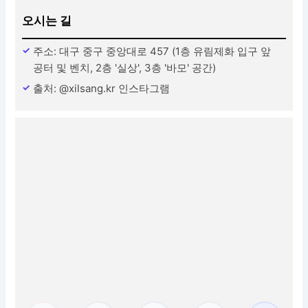
오시는 길
주소: 대구 중구 중앙대로 457 (1층 유림제화 입구 앞
공터 및 벤치, 2층 '실상', 3층 '바모' 공간)
출처: @xilsang.kr 인스타그램