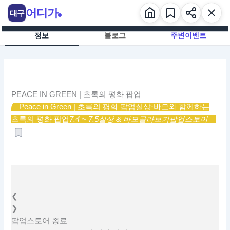
콘
어디가
대구
텐
츠
정보
블로그
주변이벤트
로
건
너
뛰
기
PEACE IN GREEN | 초록의 평화 팝업
Peace in Green | 초록의 평화 팝업
실상·바모와 함께하는
초록의 평화 팝업
7.4 ~ 7.5
실상 & 바모
골라보기
팝업스토어
❮
❯
팝업스토어
종료