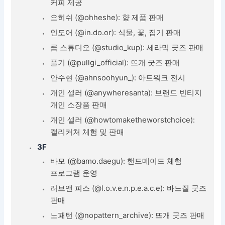
커피 제공
오히쉬 (@ohheshe): 향 제품 판매
인도어 (@in.do.or): 식물, 꽃, 집기 판매
쿱 스튜디오 (@studio_kup): 세라믹 굿즈 판매
풀기 (@pullgi_official): 뜨개 굿즈 판매
안수현 (@ahnsoohyun_): 아트워크 전시
개인 셀러 (@anywheresanta): 브랜드 빈티지
개인 소장품 판매
개인 셀러 (@howtomaketheworstchoice):
캘리커처 체험 및 판매
3F
바모 (@bamo.daegu): 핸드메이드 체험
프로그램 운영
러브앤 피스 (@l.o.v.e.n.p.e.a.c.e): 바느질 굿즈
판매
노패턴 (@nopattern_archive): 뜨개 굿즈 판매