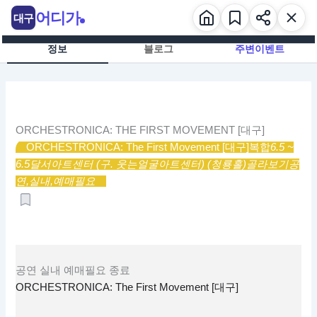
콘
어디가
대구
텐
츠
정보
블로그
주변이벤트
로
건
너
뛰
기
ORCHESTRONICA: THE FIRST MOVEMENT [대구]
ORCHESTRONICA: The First Movement [대구]
복합
6.5 ~
6.5
달서아트센터 (구. 웃는얼굴아트센터) (청룡홀)
골라보기
공
연,
실내,
예매필요
공연
실내
예매필요
종료
ORCHESTRONICA: The First Movement [대구]