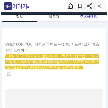
콘
어디가
대구
텐
츠
정보
블로그
주변이벤트
로
건
너
뛰
기
ONLY FOR YOU, 이영신 피아노 독주회: 베토벤! 그의 따스
함을 노래하다
ONLY FOR YOU, 이영신 피아노 독주회: 베토벤! 그의 따
스함을 노래하다
서양음악(클래식)
12.27 ~ 12.27
에이치아츠
(H-Art) (스튜디오)
골라보기
공연,
실내,
예매필요