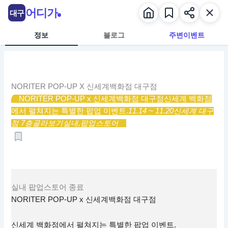
콘
어디가
대구
텐
츠
정보
블로그
주변이벤트
로
건
너
뛰
NORITER POP-UP X 신세계백화점 대구점
기
NORITER POP-UP x 신세계백화점 대구점
신세계 백화점
에서 펼쳐지는 특별한 팝업 이벤트.
11.14 ~ 11.20
신세계 대구
점 7층
골라보기
실내,
팝업스토어
실내
팝업스토어
종료
NORITER POP-UP x 신세계백화점 대구점
신세계 백화점에서 펼쳐지는 특별한 팝업 이벤트.