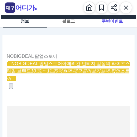
콘
어디가
대구
텐
츠
정보
블로그
주변이벤트
로
건
너
뛰
기
NOBIGDEAL 팝업스토어
NOBIGDEAL 팝업스토어
아메리칸 빈티지 감성의 라이프스
타일 브랜드
10.31 ~ 11.20
더현대 대구
골라보기
실내,
팝업스토
어