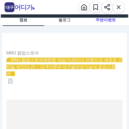
콘
어디가
대구
텐
츠
정보
블로그
주변이벤트
로
건
너
뛰
기
MMJ 팝업스토어
MMJ 팝업스토어
세련된 여성 디자이너 브랜드의 새로운 스
타일 제안
11.21 ~ 12.4
더현대 대구
골라보기
실내,
팝업스토
어