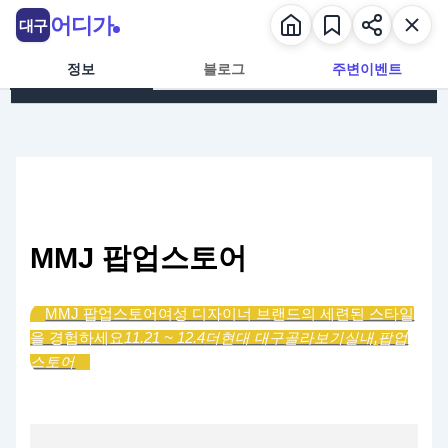
콘텐츠로 건너뛰기
어디가
대구
정보
블로그
주변이벤트
MMJ 팝업스토어
MMJ 팝업스토어
여성 디자이너 브랜드의 세련된 스타일
을 경험하세요
11.21 ~ 12.4
더현대 대구
골라보기
실내,
팝업
스토어