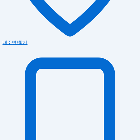
내주변/찾기