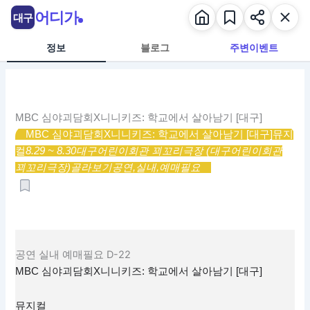
콘
어디가
대구
텐
츠
정보
블로그
주변이벤트
로
건
너
뛰
MBC 심야괴담회X니니키즈: 학교에서 살아남기 [대구]
기
MBC 심야괴담회X니니키즈: 학교에서 살아남기 [대구]
뮤지
컬
8.29 ~ 8.30
대구어린이회관 꾀꼬리극장 (대구어린이회관
꾀꼬리극장)
골라보기
공연,
실내,
예매필요
공연
실내
예매필요
D-22
MBC 심야괴담회X니니키즈: 학교에서 살아남기 [대구]
뮤지컬