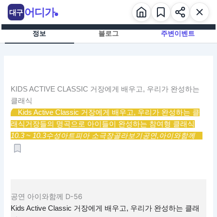
콘
어디가
대구
텐
츠
정보
블로그
주변이벤트
로
건
너
뛰
기
KIDS ACTIVE CLASSIC 거장에게 배우고, 우리가 완성하는
클래식
Kids Active Classic 거장에게 배우고, 우리가 완성하는 클
래식
거장들의 명곡으로 아이들이 완성하는 참여형 클래식
10.3 ~ 10.3
수성아트피아 소극장
골라보기
공연,
아이와함께
공연
아이와함께
D-56
Kids Active Classic 거장에게 배우고, 우리가 완성하는 클래